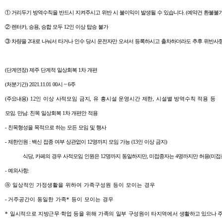
① 거리두기 방역수칙을 반드시 지켜주시고 위반 시 불이익이 발생될 수 있습니다. (예약건 환불불가,
② 렌터카, 승용, 승합 모두 12인 이상 탑승 불가
③ 차량을 2대로 나눠서 타거나 인수 당시 운전자만 오셔서 등록하시고 출차하더라도 추후 위반사항 
(
단계연장
)
제주 단계적 일상회복 1차 개편
(
처분기간
)
2021.11.01 00시 ~ 6주
(
주요내용
)
12
인
이상
사적모임
금지
, 유 흥시설 운영시간 제한,
시설별
방역수칙
적용
등
모임. 만남. 친목 일상회복 1차 개편안 적용
- 친목형성을 목적으로 하는 모든 모임 및 행사
- 제한인원 : 백신 접종 여부 상관없이 12명까지 모임 가능 (13인 이상 금지)
식당, 카페의 경우 사적모임 인원은 12명까지 동일하지만, 미접종자는 4명까지만 허용(미접종자 
- 예외사항:
ⓐ 일상적인
가정생활
을
위하여
가족구성원
등
이
모이는
경우
-
거주공간이
동일한
가족
*
등이
모이는
경우
*
일시적으로 지방근무·학업 등을 위해 가족의 일부 구성원이 타지역에서 생활
하고 있으나 