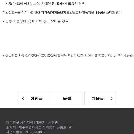
-
아동
(
만
12
세
이하
)
,
노인
,
장애인
등
돌봄
*
이
필요한
경우
* 일정교육을 이수하고 관련 자격증(아이돌보미.요양보호사.활동지원사 등)을 소지한 경우
-
임종
가능성이
있어
가족
등이
모이는
경우
* 예방접종 완료 확인증명=➀종이증명서(정부24 온라인 발급, 보건소 등 접종기관이나 주민센터에서 
이전글
목록
다음글
제주친구 서산지점
|
대표자 :
서진명
소재지 :
제주특별자치도 서귀포시 동홍로 149
사업자번호 :
269-87-00857