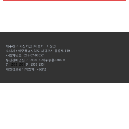
제주친구 서산지점
|
대표자 :
서진명
소재지 :
제주특별자치도 서귀포시 동홍로 149
사업자번호 :
269-87-00857
통신판매업신고 :
제2018-제주동홍-0002호
T .
1533-1534
F . 1533-1534
개인정보관리책임자 : 서진명